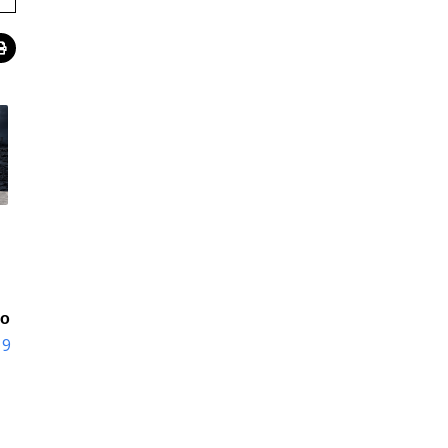
io
 9