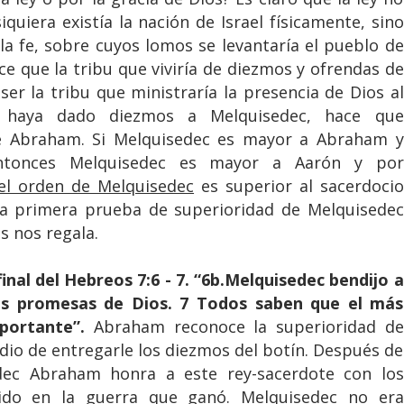
uiera existía la nación de Israel físicamente, sino
la fe, sobre cuyos lomos se levantaría el pueblo de
ce que la tribu que viviría de diezmos y ofrendas de
ser la tribu que ministraría la presencia de Dios al
 haya dado diezmos a Melquisedec, hace que
ue Abraham. Si Melquisedec es mayor a Abraham y
tonces Melquisedec es mayor a Aarón y por
el orden de Melquisedec
es superior al sacerdocio
 la primera prueba de superioridad de Melquisedec
s nos regala.
nal del Hebreos 7:6 - 7. “6b.Melquisedec bendijo a
as promesas de Dios. 7 Todos saben que el más
portante”.
Abraham reconoce la superioridad de
io de entregarle los diezmos del botín. Después de
edec Abraham honra a este rey-sacerdote con los
ido en la guerra que ganó. Melquisedec no era