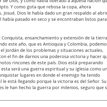
r de Dios, y como había liberado a aquella nación q
gipto. Y como gota que rebosa la copa, ahora
 Josué, Dios le había dado un gran respaldo al abri
el había pasado en seco y se encontraban listos para
e Conquista, ensanchamiento y extensión de la tierr
ndo este año, que es Antioquia y Colombia, podemo
el Jordán de los problemas y situaciones actuales,
on el fin de darnos una poderosa victoria y hacer q
otos rincones de este país. Dios está preparando
, esta será una guerra espiritual y su iglesia como u
onquistar lugares en donde el enemigo ha tenido
le está llegando porque la victoria es del Señor. Su
 le han hecho la guerra por milenios, seguro que s