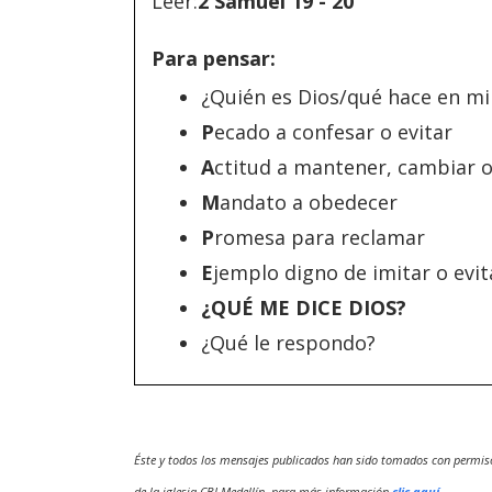
Leer:
2 Samuel 19 - 20
Para pensar:
¿Quién es Dios/qué hace en mi
P
ecado a confesar o evitar
A
ctitud a mantener, cambiar 
M
andato a obedecer
P
romesa para reclamar
E
jemplo digno de imitar o evit
¿QUÉ ME DICE DIOS?
¿Qué le respondo?
Éste y todos los mensajes publicados han sido tomados con permis
de la iglesia CBI Medellín, para más información
clic aquí