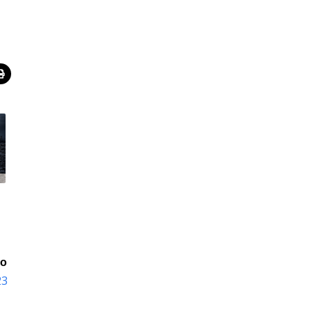
io
23