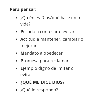
Para pensar:
¿Quién es Dios/qué hace en mi
vida?
P
ecado a confesar o evitar
A
ctitud a mantener, cambiar o
mejorar
M
andato a obedecer
P
romesa para reclamar
E
jemplo digno de imitar o
evitar
¿QUÉ ME DICE DIOS?
¿Qué le respondo?