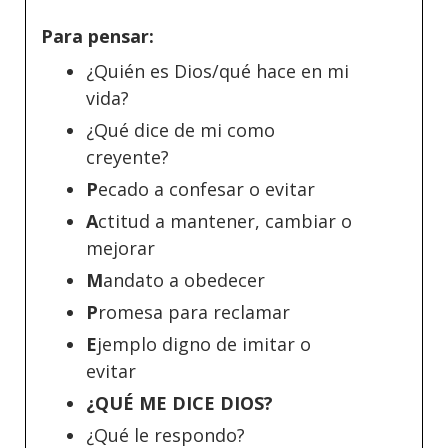
Para pensar:
¿Quién es Dios/qué hace en mi
vida?
¿Qué dice de mi como
creyente?
P
ecado a confesar o evitar
A
ctitud a mantener, cambiar o
mejorar
M
andato a obedecer
P
romesa para reclamar
E
jemplo digno de imitar o
evitar
¿QUÉ ME DICE DIOS?
¿Qué le respondo?