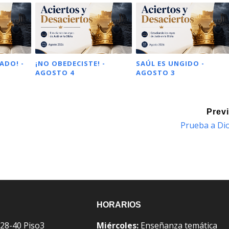
ADO! -
¡NO OBEDECISTE! -
SAÚL ES UNGIDO -
AGOSTO 4
AGOSTO 3
Prev
Prueba a Di
HORARIOS
 28-40 Piso3
Miércoles:
Enseñanza temática