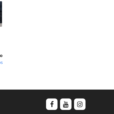
io
os