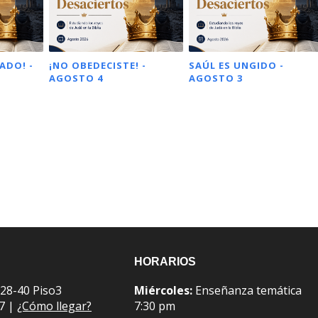
ADO! -
¡NO OBEDECISTE! -
SAÚL ES UNGIDO -
AGOSTO 4
AGOSTO 3
HORARIOS
 28-40 Piso3
Miércoles:
Enseñanza temática
07 |
¿Cómo llegar?
7:30 pm