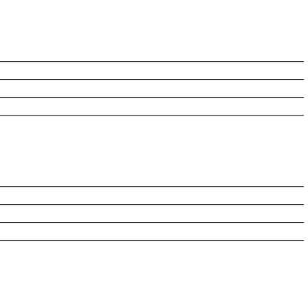
________________________________________________________
________________________________________________________
________________________________________________________
________________________________________________________
________________________________________________________
________________________________________________________
________________________________________________________
________________________________________________________
________________________________________________________