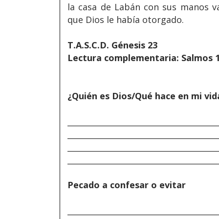
la casa de Labán con sus manos va
que Dios le había otorgado.
T.A.S.C.D. Génesis 23
Lectura complementaria: Salmos 
¿Quién es Dios/Qué hace en mi vid
______________________________________
______________________________________
______________________________________
______________________________________
Pecado a confesar o evitar
______________________________________