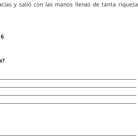
cías y salió con las manos llenas de tanta riqueza
16
a?
________________________________________________________
________________________________________________________
________________________________________________________
________________________________________________________
________________________________________________________