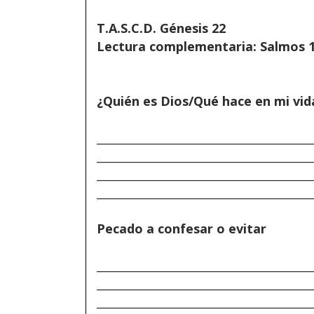
T.A.S.C.D. Génesis 22
Lectura complementaria: Salmos 
¿Quién es Dios/Qué hace en mi vid
______________________________________
______________________________________
______________________________________
______________________________________
Pecado a confesar o evitar
______________________________________
______________________________________
______________________________________