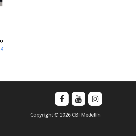
io
14
Copyright ©
2026
CBI Medellín