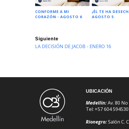
CONFORME A MI
¡ÉL TE HA DESECH
CORAZÓN - AGOSTO 6
AGOSTO 5
Siguiente
LA DECISIÓN DE JACOB - ENERO 16
UBICACIÓN
Medellín:
Av. 80 No
Tel: +57 604 59453
Rionegro:
Salón C. C