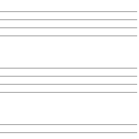
________________________________________________________
________________________________________________________
________________________________________________________
________________________________________________________
________________________________________________________
________________________________________________________
________________________________________________________
________________________________________________________
________________________________________________________
________________________________________________________
________________________________________________________