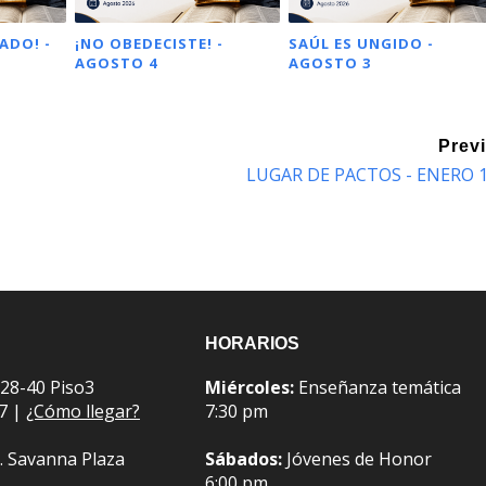
ADO! -
¡NO OBEDECISTE! -
SAÚL ES UNGIDO -
AGOSTO 4
AGOSTO 3
Prev
LUGAR DE PACTOS - ENERO 
HORARIOS
 28-40 Piso3
Miércoles:
Enseñanza temática
07 |
¿Cómo llegar?
7:30 pm
. Savanna Plaza
Sábados:
Jóvenes de Honor
6:00 pm