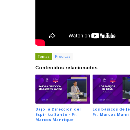
Temas
Predicas
Contenidos relacionados
Bajo la Dirección del
Los básicos de Je
Espíritu Santo - Pr.
Pr. Marcos Manr
Marcos Manrique