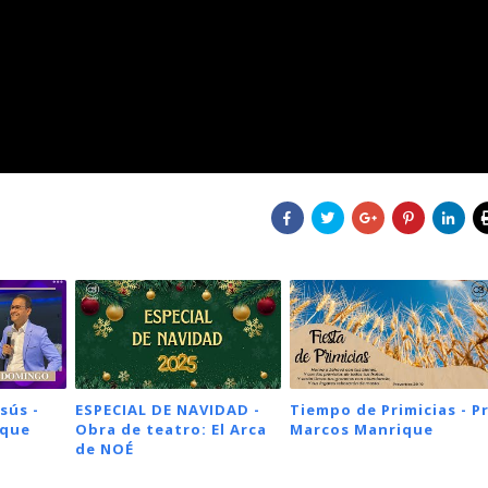
sús -
ESPECIAL DE NAVIDAD -
Tiempo de Primicias - Pr
ique
Obra de teatro: El Arca
Marcos Manrique
de NOÉ