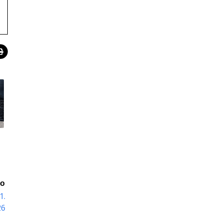
io
1.
26