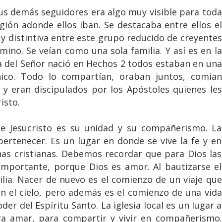
sus demás seguidores era algo muy visible para toda
egión adonde ellos iban. Se destacaba entre ellos el
 distintiva entre este grupo reducido de creyentes
mino. Se veían como una sola familia. Y así es en la
sia del Señor nació en Hechos 2 todos estaban en una
co. Todo lo compartían, oraban juntos, comían
r y eran discipulados por los Apóstoles quienes les
isto.
de Jesucristo es su unidad y su compañerismo. La
pertenecer. Es un lugar en donde se vive la fe y en
s cristianas. Debemos recordar que para Dios las
 importante, porque Dios es amor. Al bautizarse el
lia. Nacer de nuevo es el comienzo de un viaje que
en el cielo, pero además es el comienzo de una vida
er del Espíritu Santo. La iglesia local es un lugar a
ra amar, para compartir y vivir en compañerismo.