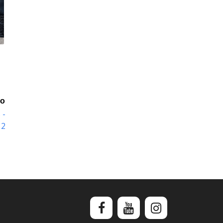
io
 -
12