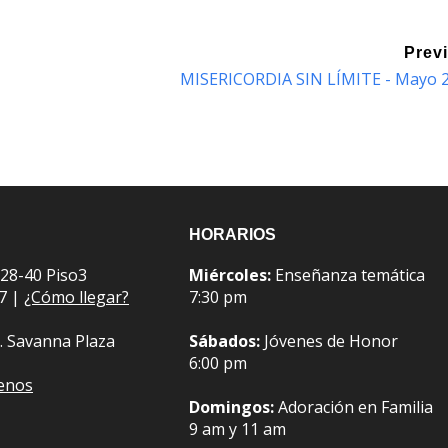
Prev
MISERICORDIA SIN LÍMITE - Mayo 
HORARIOS
 28-40 Piso3
Miércoles:
Enseñanza temática
07 |
¿Cómo llegar?
7:30 pm
. Savanna Plaza
Sábados:
Jóvenes de Honor
6:00 pm
benos
Domingos:
Adoración en Familia
9 am y 11 am