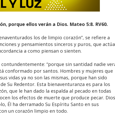
ón, porque ellos verán a Dios. Mateo 5:8. RV60.
enaventurados los de limpio corazón”, se refiere a
nciones y pensamientos sinceros y puros, que actú
ncordancia a como piensan o sienten.
y contundentemente: “porque sin santidad nadie ver
s está conformado por santos. Hombres y mujeres que
sus vidas ya no son las mismas, porque han sido
uz de Su Redentor. Esta bienaventuranza es para los
zón, que le han dado la espalda al pecado en todas
ocen los efectos de muerte que produce pecar. Dio
eblo, Él ha derramado Su Espíritu Santo en sus
con un corazón limpio en todo.