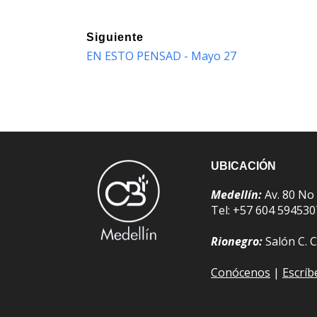
Siguiente
EN ESTO PENSAD - Mayo 27
UBICACIÓN
Medellín:
Av. 80 No
Tel: +57 604 59453
Rionegro:
Salón C. C
Conócenos
|
Escrí