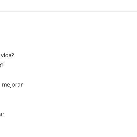
 vida?
e?
o mejorar
ar