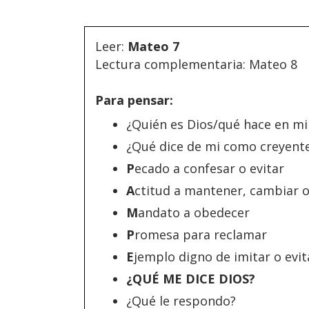
Leer:
Mateo 7
Lectura complementaria: Mateo 8
Para pensar:
¿Quién es Dios/qué hace en mi
¿Qué dice de mi como creyent
P
ecado a confesar o evitar
A
ctitud a mantener, cambiar 
M
andato a obedecer
P
romesa para reclamar
E
jemplo digno de imitar o evit
¿QUÉ ME DICE DIOS?
¿Qué le respondo?