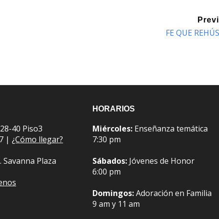
Prev
FE QUE REHÚ
HORARIOS
 28-40 Piso3
Miércoles:
Enseñanza temática
07 |
¿Cómo llegar?
7:30 pm
. Savanna Plaza
Sábados:
Jóvenes de Honor
6:00 pm
benos
Domingos:
Adoración en Familia
9 am y 11 am