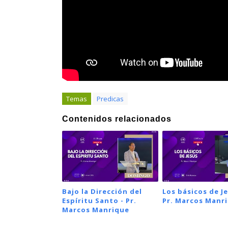
Temas
Predicas
Contenidos relacionados
Bajo la Dirección del
Los básicos de Je
Espíritu Santo - Pr.
Pr. Marcos Manr
Marcos Manrique