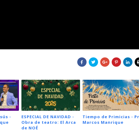
sús -
ESPECIAL DE NAVIDAD -
Tiempo de Primicias - Pr
ique
Obra de teatro: El Arca
Marcos Manrique
de NOÉ