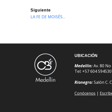
Siguiente
LA FE DE MOISÉS…
UBICACIÓN
Medellín:
Av. 80 No
Tel: +57 604 59453
Rionegro:
Salón C. C
Conócenos
|
Escrí