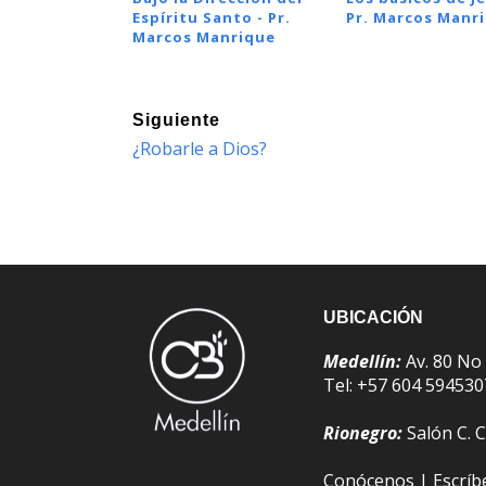
Espíritu Santo - Pr.
Pr. Marcos Manr
Marcos Manrique
Siguiente
¿Robarle a Dios?
UBICACIÓN
Medellín:
Av. 80 No
Tel: +57 604 59453
Rionegro:
Salón C. C
Conócenos
|
Escrí