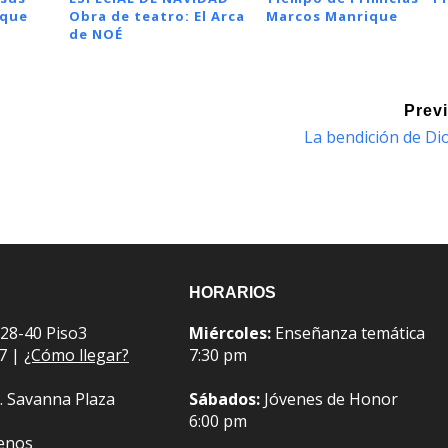
ique
Obra de teatro: El Arca
Marcos Manrique
de NOÉ
Prev
La bendición de Di
HORARIOS
 28-40 Piso3
Miércoles:
Enseñanza temática
07 |
¿Cómo llegar?
7:30 pm
. Savanna Plaza
Sábados:
Jóvenes de Honor
6:00 pm
benos