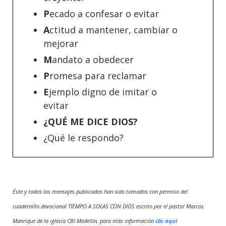
P
ecado a confesar o evitar
A
ctitud a mantener, cambiar o
mejorar
M
andato a obedecer
P
romesa para reclamar
E
jemplo digno de imitar o
evitar
¿QUÉ ME DICE DIOS?
¿Qué le respondo?
Éste y todos los mensajes publicados han sido tomados con permiso del
cuadernillo devocional TIEMPO A SOLAS CON DIOS escrito por el pastor Marcos
Manrique de la iglesia CBI Medellín, para más información
clic aquí