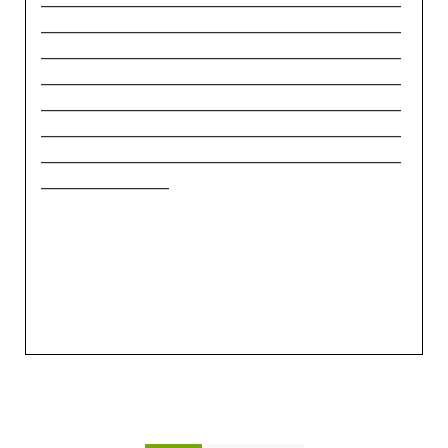
_____________________________________________
_____________________________________________
_____________________________________________
_____________________________________________
_____________________________________________
_____________________________________________
________________