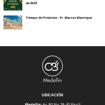
de NOÉ
Tiempo de Primicias - Pr. Marcos Manrique
UBICACIÓN
Medellín:
Av. 80 No 28-40 Piso3