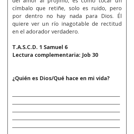
del amor al prójimo, es como tocar un
címbalo que retiñe, solo es ruido, pero
por dentro no hay nada para Dios. Él
quiere ver un río inagotable de rectitud
en el adorador verdadero.
T.A.S.C.D. 1 Samuel 6
Lectura complementaria: Job 30
¿Quién es Dios/Qué hace en mi vida?
_____________________________________________
_____________________________________________
_____________________________________________
_____________________________________________
_____________________________________________
_____________________________________________