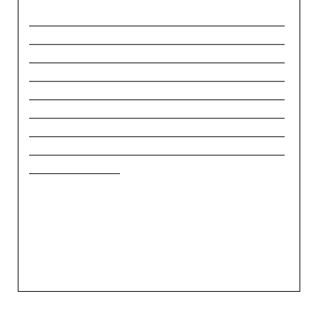
_____________________________________________
_____________________________________________
_____________________________________________
_____________________________________________
_____________________________________________
_____________________________________________
_____________________________________________
_____________________________________________
________________