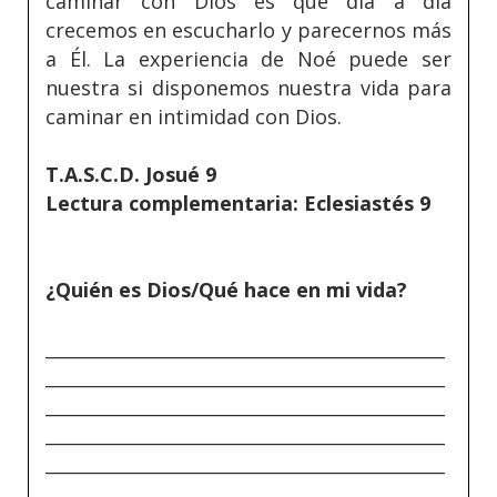
caminar con Dios es que día a día
crecemos en escucharlo y parecernos más
a Él. La experiencia de Noé puede ser
nuestra si disponemos nuestra vida para
caminar en intimidad con Dios.
T.A.S.C.D. Josué 9
Lectura complementaria: Eclesiastés 9
¿Quién es Dios/Qué hace en mi vida?
_____________________________________________
_____________________________________________
_____________________________________________
_____________________________________________
_____________________________________________
_____________________________________________