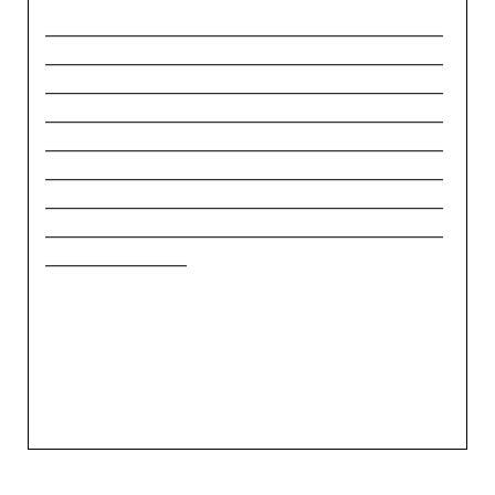
_____________________________________________
_____________________________________________
_____________________________________________
_____________________________________________
_____________________________________________
_____________________________________________
_____________________________________________
_____________________________________________
________________