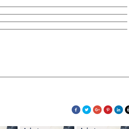
________________________________________________________
________________________________________________________
________________________________________________________
________________________________________________________