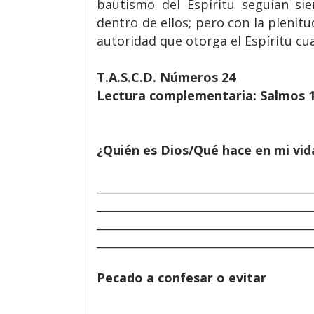
bautismo del Espíritu seguían s
dentro de ellos; pero con la plenit
autoridad que otorga el Espíritu cu
T.A.S.C.D. Números 24
Lectura complementaria: Salmos 
¿Quién es Dios/Qué hace en mi vid
______________________________________
______________________________________
______________________________________
______________________________________
Pecado a confesar o evitar
______________________________________