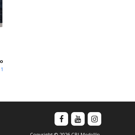
io
11
Copyright ©
2026
CBI Medellín