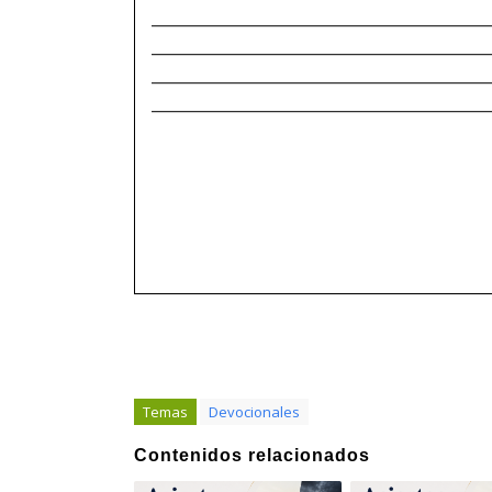
______________________________________
______________________________________
______________________________________
______________________________________
Temas
Devocionales
Contenidos relacionados