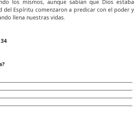
iendo los mismos, aunque sabían que Dios estaba
ud del Espíritu comenzaron a predicar con el poder y
ando llena nuestras vidas.
134
a?
________________________________________________________
________________________________________________________
________________________________________________________
________________________________________________________
________________________________________________________