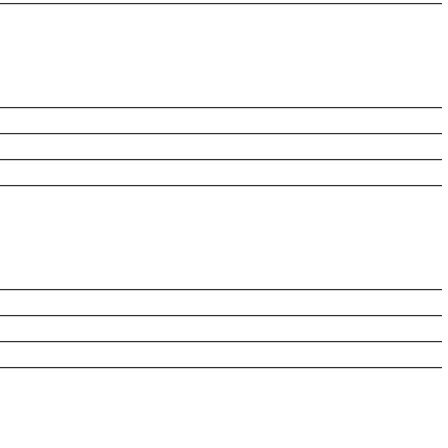
________________________________________________________
________________________________________________________
________________________________________________________
________________________________________________________
________________________________________________________
________________________________________________________
________________________________________________________
________________________________________________________