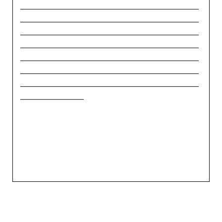
_____________________________________________
_____________________________________________
_____________________________________________
_____________________________________________
_____________________________________________
_____________________________________________
_____________________________________________
________________