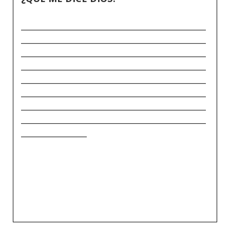
_____________________________________________
_____________________________________________
_____________________________________________
_____________________________________________
_____________________________________________
_____________________________________________
_____________________________________________
_____________________________________________
________________