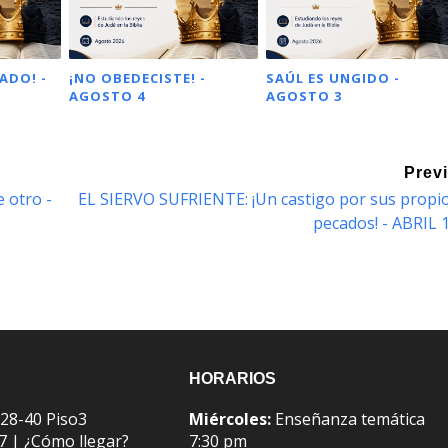
ADO! -
¡NO OBEDECISTE! -
SAÚL ES UNGIDO -
AGOSTO 4
AGOSTO 3
Prev
 otro -
EL SIERVO SUFRIENTE: ¡Un castigo por sus propi
pecados! - ABRIL 
HORARIOS
 28-40 Piso3
Miércoles:
Enseñanza temática
07 |
¿Cómo llegar?
7:30 pm