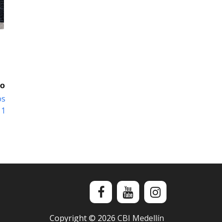
io
os
11
Copyright ©
2026
CBI Medellín