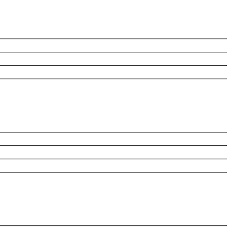
________________________________________________________
________________________________________________________
________________________________________________________
________________________________________________________
________________________________________________________
________________________________________________________
________________________________________________________
________________________________________________________
________________________________________________________