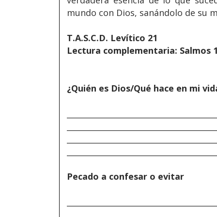
verdadera esencia de lo que suced
mundo con Dios, sanándolo de su m
T.A.S.C.D. Levítico 21
Lectura complementaria: Salmos 
¿Quién es Dios/Qué hace en mi vid
______________________________________
______________________________________
______________________________________
______________________________________
Pecado a confesar o evitar
______________________________________
______________________________________