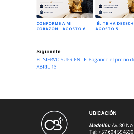
CONFORME A MI
¡ÉL TE HA DESECH
CORAZÓN - AGOSTO 6
AGOSTO 5
Siguiente
EL SIERVO SUFRIENTE: Pagando el precio de
ABRIL 13
UBICACIÓN
Medellín:
Av. 80 No
Tel: +57 604 59453