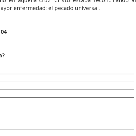
ió en aquella cruz: Cristo estaba reconciliando al
ayor enfermedad: el pecado universal.
104
a?
________________________________________________________
________________________________________________________
________________________________________________________
________________________________________________________
________________________________________________________
________________________________________________________