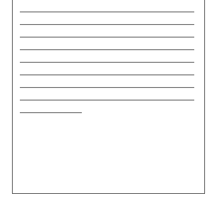
_____________________________________________
_____________________________________________
_____________________________________________
_____________________________________________
_____________________________________________
_____________________________________________
_____________________________________________
_____________________________________________
________________