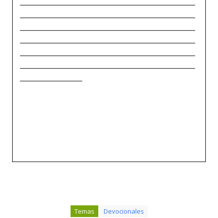
_____________________________________________
_____________________________________________
_____________________________________________
_____________________________________________
_____________________________________________
_____________________________________________
________________
Temas
Devocionales