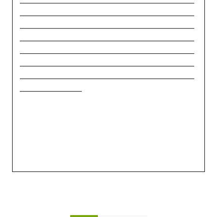
_____________________________________________
_____________________________________________
_____________________________________________
_____________________________________________
_____________________________________________
_____________________________________________
________________