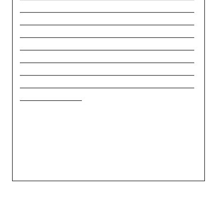
_____________________________________________
_____________________________________________
_____________________________________________
_____________________________________________
_____________________________________________
_____________________________________________
_____________________________________________
________________