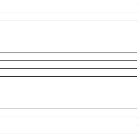
________________________________________________________
________________________________________________________
________________________________________________________
________________________________________________________
________________________________________________________
________________________________________________________
________________________________________________________
________________________________________________________
________________________________________________________
________________________________________________________
________________________________________________________