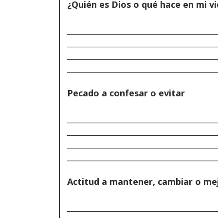
¿Quién es Dios o qué hace en mi v
______________________________________
______________________________________
______________________________________
______________________________________
Pecado a confesar o evitar
______________________________________
______________________________________
______________________________________
______________________________________
Actitud a mantener, cambiar o me
______________________________________