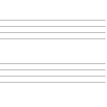
________________________________________________________
________________________________________________________
________________________________________________________
________________________________________________________
________________________________________________________
________________________________________________________
________________________________________________________
________________________________________________________