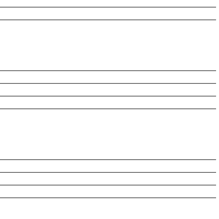
________________________________________________________
________________________________________________________
________________________________________________________
________________________________________________________
________________________________________________________
________________________________________________________
________________________________________________________
________________________________________________________
________________________________________________________
________________________________________________________