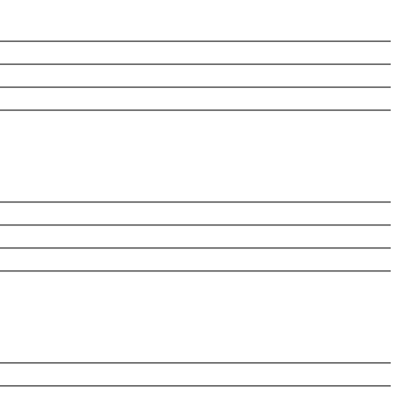
________________________________________________________
________________________________________________________
________________________________________________________
________________________________________________________
________________________________________________________
________________________________________________________
________________________________________________________
________________________________________________________
________________________________________________________
________________________________________________________