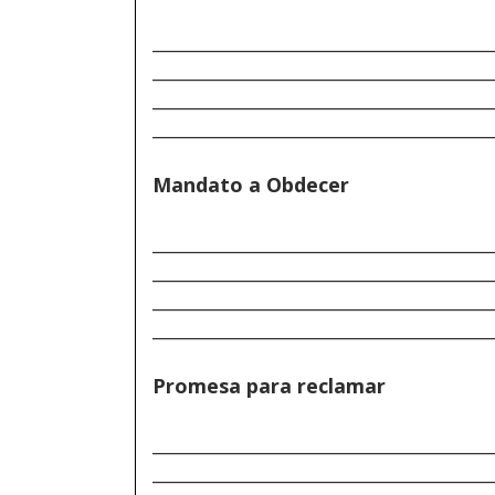
______________________________________
______________________________________
______________________________________
______________________________________
Mandato a Obdecer
______________________________________
______________________________________
______________________________________
______________________________________
Promesa para reclamar
______________________________________
______________________________________