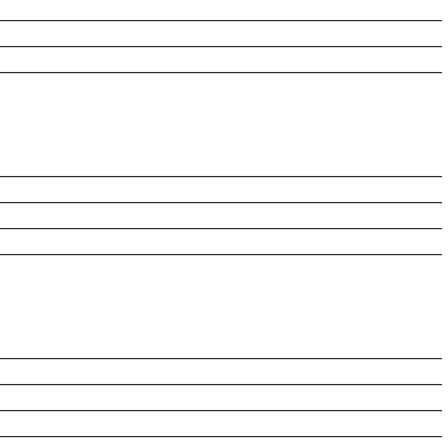
________________________________________________________
________________________________________________________
________________________________________________________
________________________________________________________
________________________________________________________
________________________________________________________
________________________________________________________
________________________________________________________
________________________________________________________
________________________________________________________
________________________________________________________