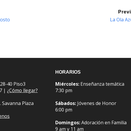
Prev
gosto
La Ola Az
HORARIOS
 28-40 Piso3
Miércoles:
Enseñanza temática
07 |
¿Cómo llegar?
7:30 pm
. Savanna Plaza
Sábados:
Jóvenes de Honor
6:00 pm
benos
Domingos:
Adoración en Familia
9 am y 11 am