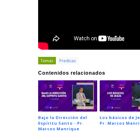
Temas
Predicas
Contenidos relacionados
Bajo la Dirección del
Los básicos de Je
Espíritu Santo - Pr.
Pr. Marcos Manr
Marcos Manrique