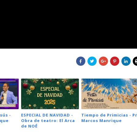
sús -
ESPECIAL DE NAVIDAD -
Tiempo de Primicias - Pr
ique
Obra de teatro: El Arca
Marcos Manrique
de NOÉ