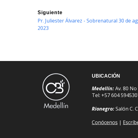
Siguiente
Pr. Juliester Álvarez - Sobrenatural 30 de a
2023
UBICACIÓN
Medellín:
Av. 80 No
Tel: +57 604 59453
Rionegro:
Salón C. C
Conócenos
|
Escrí