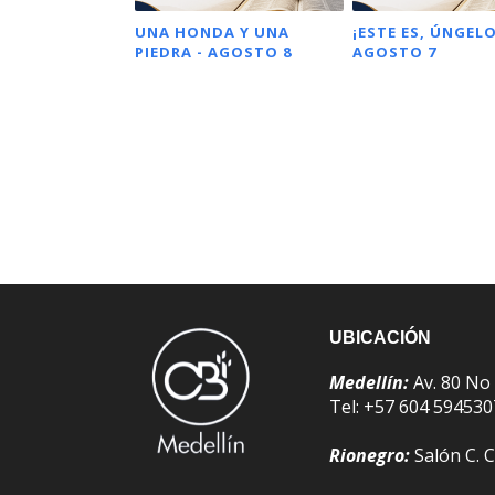
UNA HONDA Y UNA
¡ESTE ES, ÚNGELO
PIEDRA - AGOSTO 8
AGOSTO 7
UBICACIÓN
Medellín:
Av. 80 No
Tel: +57 604 59453
Rionegro:
Salón C. C