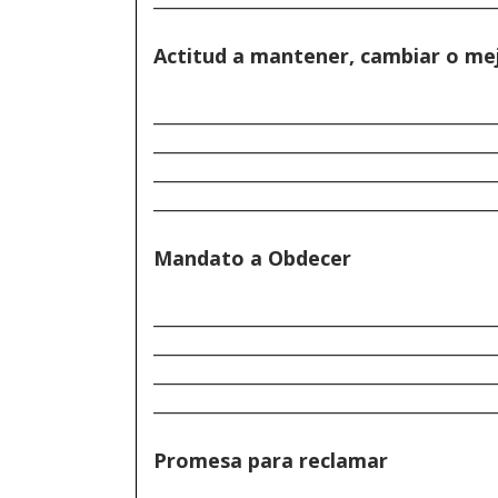
Actitud a mantener, cambiar o me
______________________________________
______________________________________
______________________________________
______________________________________
Mandato a Obdecer
______________________________________
______________________________________
______________________________________
______________________________________
Promesa para reclamar