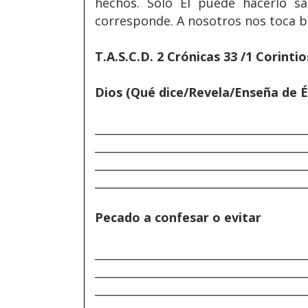
hechos. Sólo Él puede hacerlo s
corresponde. A nosotros nos toca b
T.A.S.C.D. 2 Crónicas 33 /1 Corintio
Dios (Qué dice/Revela/Enseña de É
______________________________________
______________________________________
______________________________________
______________________________________
Pecado a confesar o evitar
______________________________________
______________________________________
______________________________________
______________________________________