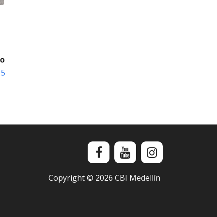
io
15
Copyright ©
2026
CBI Medellín