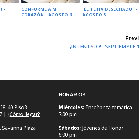
! -
CONFORME A MI
¡ÉL TE HA DESECHADO! -
CORAZÓN - AGOSTO 6
AGOSTO 5
Prev
¡INTÉNTALO! - SEPTIEMBRE 
HORARIOS
 28-40 Piso3
Miércoles:
Enseñanza temática
07 |
¿Cómo llegar?
7:30 pm
. Savanna Plaza
Sábados:
Jóvenes de Honor
6:00 pm