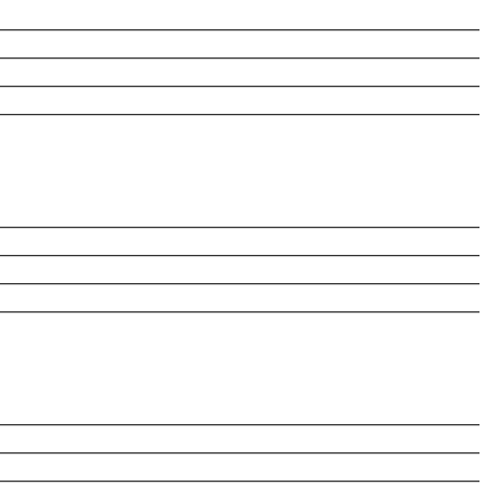
________________________________________________________
________________________________________________________
________________________________________________________
________________________________________________________
________________________________________________________
________________________________________________________
________________________________________________________
________________________________________________________
________________________________________________________
________________________________________________________
________________________________________________________