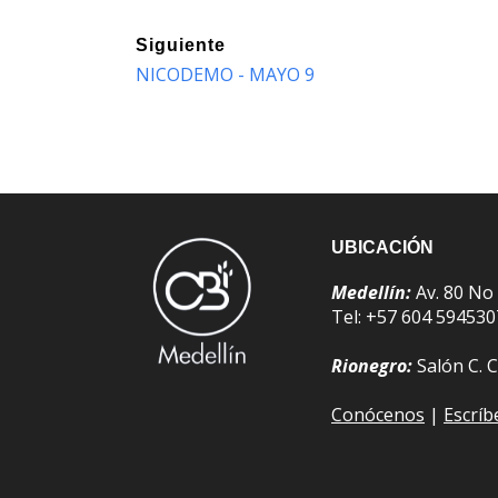
Siguiente
NICODEMO - MAYO 9
UBICACIÓN
Medellín:
Av. 80 No
Tel: +57 604 59453
Rionegro:
Salón C. C
Conócenos
|
Escrí