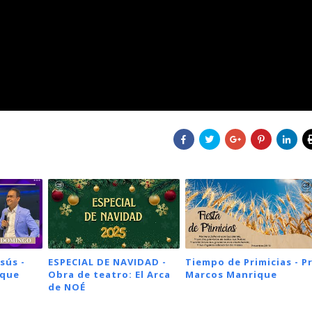
sús -
ESPECIAL DE NAVIDAD -
Tiempo de Primicias - Pr
ique
Obra de teatro: El Arca
Marcos Manrique
de NOÉ