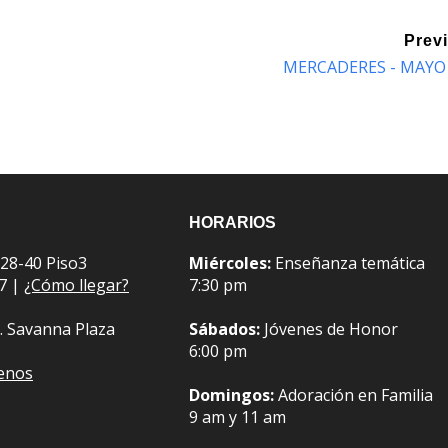
Prev
MERCADERES - MAYO
HORARIOS
 28-40 Piso3
Miércoles:
Enseñanza temática
07 |
¿Cómo llegar?
7:30 pm
. Savanna Plaza
Sábados:
Jóvenes de Honor
6:00 pm
benos
Domingos:
Adoración en Familia
9 am y 11 am