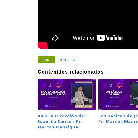
Temas
Predicas
Contenidos relacionados
Bajo la Dirección del
Los básicos de Je
Espíritu Santo - Pr.
Pr. Marcos Manr
Marcos Manrique