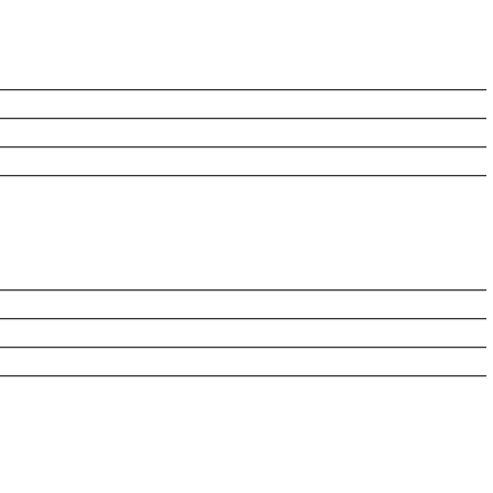
________________________________________________________
________________________________________________________
________________________________________________________
________________________________________________________
________________________________________________________
________________________________________________________
________________________________________________________
________________________________________________________