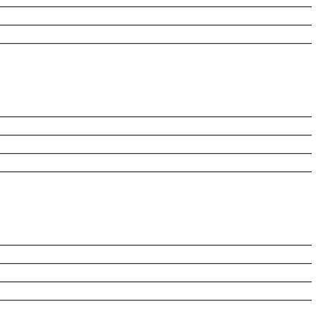
________________________________________________________
________________________________________________________
________________________________________________________
________________________________________________________
________________________________________________________
________________________________________________________
________________________________________________________
________________________________________________________
________________________________________________________
________________________________________________________