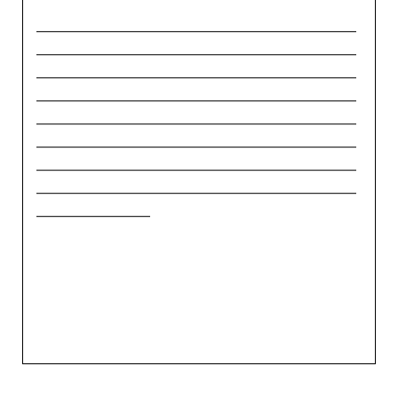
_____________________________________________
_____________________________________________
_____________________________________________
_____________________________________________
_____________________________________________
_____________________________________________
_____________________________________________
_____________________________________________
________________