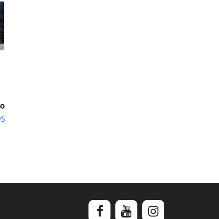
io
OS