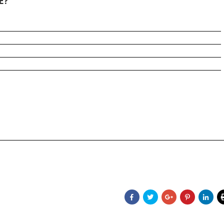
E?
________________________________________________________
________________________________________________________
________________________________________________________
________________________________________________________