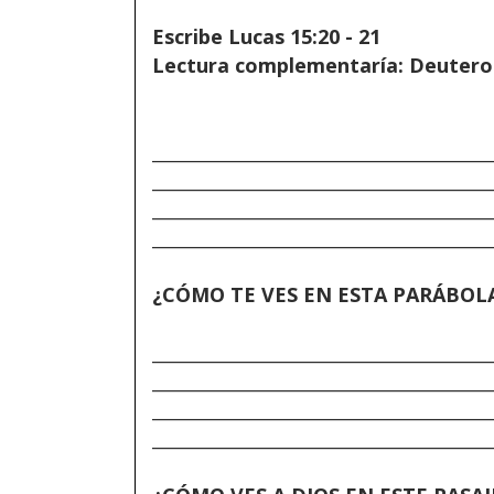
Escribe Lucas 15:20 - 21
Lectura complementaría: Deuter
______________________________________
______________________________________
______________________________________
______________________________________
¿CÓMO TE VES EN ESTA PARÁBOLA
______________________________________
______________________________________
______________________________________
______________________________________