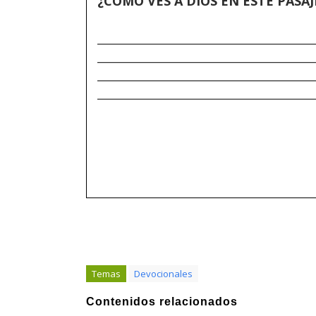
¿CÓMO VES A DIOS EN ESTE PASAJ
______________________________________
______________________________________
______________________________________
______________________________________
Temas
Devocionales
Contenidos relacionados