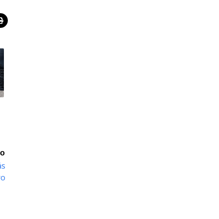
io
ás
ro