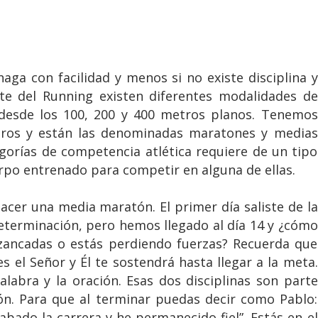
aga con facilidad y menos si no existe disciplina y
te del Running existen diferentes modalidades de
 desde los 100, 200 y 400 metros planos. Tenemos
tros y están las denominadas maratones y medias
gorías de competencia atlética requiere de un tipo
rpo entrenado para competir en alguna de ellas.
acer una media maratón. El primer día saliste de la
 determinación, pero hemos llegado al día 14 y ¿cómo
zancadas o estás perdiendo fuerzas? Recuerda que
s el Señor y Él te sostendrá hasta llegar a la meta.
alabra y la oración. Esas dos disciplinas son parte
n. Para que al terminar puedas decir como Pablo:
abado la carrera y he permanecido fiel”. Estás en el