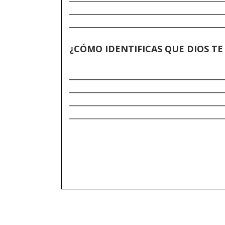
______________________________________
______________________________________
¿CÓMO IDENTIFICAS QUE DIOS T
______________________________________
______________________________________
______________________________________
______________________________________