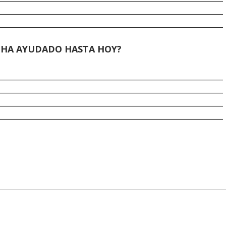
________________________________________________________
________________________________________________________
E HA AYUDADO HASTA HOY?
________________________________________________________
________________________________________________________
________________________________________________________
________________________________________________________