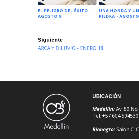
EL PELIGRO DEL ÉXITO -
UNA HONDA Y U
AGOSTO 9
PIEDRA - AGOSTO
Siguiente
ARCA Y DILUVIO - ENERO 18
UBICACIÓN
Medellín:
Av. 80 No
Tel: +57 604 59453
Rionegro:
Salón C. C