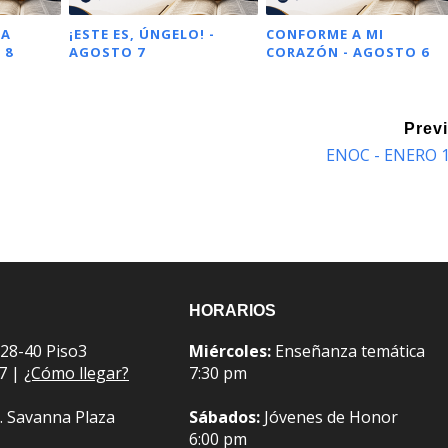
NA
¡ESTE ES, ÚNGELO! -
CONFORME A MI
 8
AGOSTO 7
CORAZÓN - AGOSTO 6
Prev
ENOC - ENERO 
HORARIOS
 28-40 Piso3
Miércoles:
Enseñanza temática
07 |
¿Cómo llegar?
7:30 pm
. Savanna Plaza
Sábados:
Jóvenes de Honor
6:00 pm