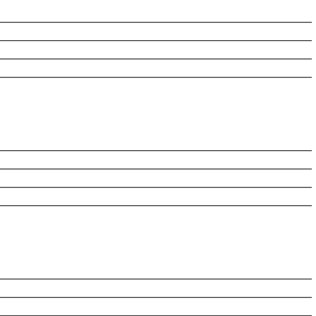
________________________________________________________
________________________________________________________
________________________________________________________
________________________________________________________
________________________________________________________
________________________________________________________
________________________________________________________
________________________________________________________
________________________________________________________
________________________________________________________
________________________________________________________