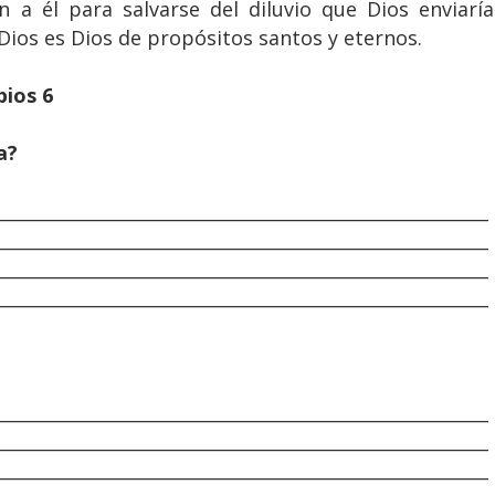
n a él para salvarse del diluvio que Dios enviaría
. Dios es Dios de propósitos santos y eternos.
bios 6
a?
________________________________________________________
________________________________________________________
________________________________________________________
________________________________________________________
________________________________________________________
________________________________________________________
________________________________________________________