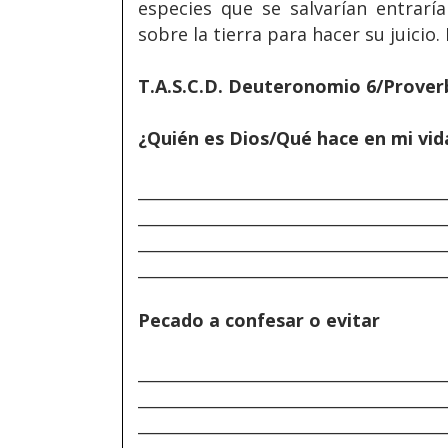
especies que se salvarían entraría
sobre la tierra para hacer su juicio
T.A.S.C.D. Deuteronomio 6/Prover
¿Quién es Dios/Qué hace en mi vid
______________________________________
______________________________________
______________________________________
______________________________________
Pecado a confesar o evitar
______________________________________
______________________________________
______________________________________