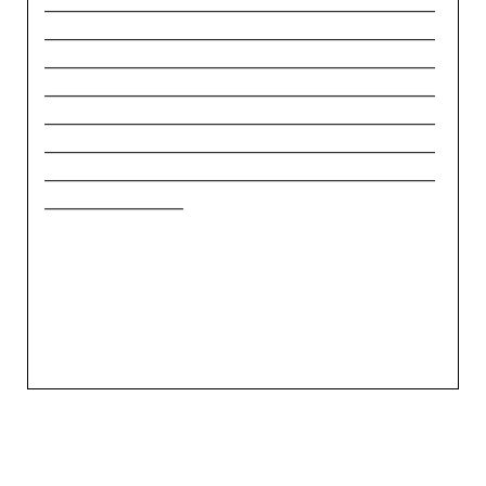
_____________________________________________
_____________________________________________
_____________________________________________
_____________________________________________
_____________________________________________
_____________________________________________
_____________________________________________
________________