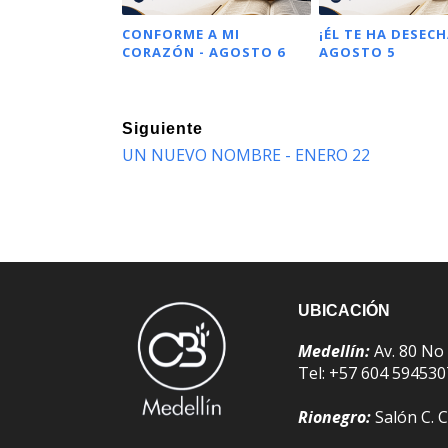
CONFORME A MI
¡ÉL TE HA DESECH
CORAZÓN - AGOSTO 6
AGOSTO 5
Siguiente
UN NUEVO NOMBRE - ENERO 22
UBICACIÓN
Medellín:
Av. 80 No
Tel: +57 604 59453
Rionegro:
Salón C. C