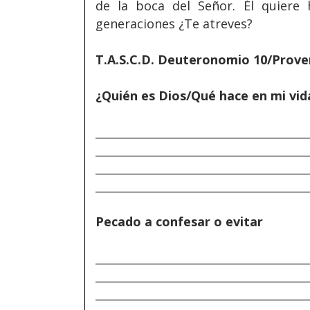
de la boca del Señor. Él quiere
generaciones ¿Te atreves?
T.A.S.C.D. Deuteronomio 10/Prove
¿Quién es Dios/Qué hace en mi vid
______________________________________
______________________________________
______________________________________
______________________________________
Pecado a confesar o evitar
______________________________________
______________________________________
______________________________________