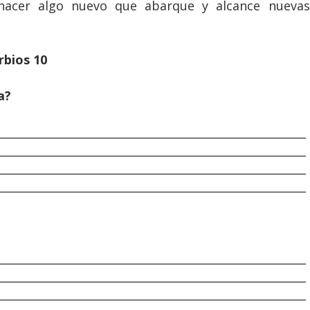
 hacer algo nuevo que abarque y alcance nuevas
rbios 10
a?
________________________________________________________
________________________________________________________
________________________________________________________
________________________________________________________
________________________________________________________
________________________________________________________
________________________________________________________