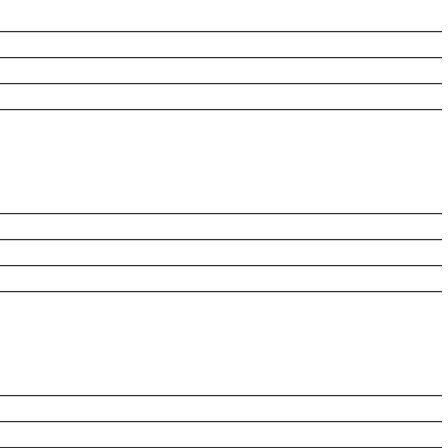
________________________________________________________
________________________________________________________
________________________________________________________
________________________________________________________
________________________________________________________
________________________________________________________
________________________________________________________
________________________________________________________
________________________________________________________
________________________________________________________
________________________________________________________