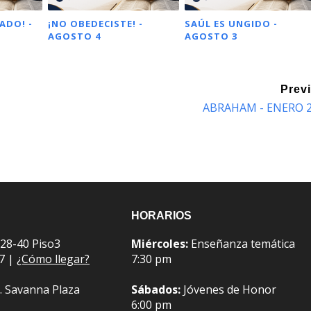
ADO! -
¡NO OBEDECISTE! -
SAÚL ES UNGIDO -
AGOSTO 4
AGOSTO 3
Prev
ABRAHAM - ENERO 
HORARIOS
 28-40 Piso3
Miércoles:
Enseñanza temática
07 |
¿Cómo llegar?
7:30 pm
. Savanna Plaza
Sábados:
Jóvenes de Honor
6:00 pm