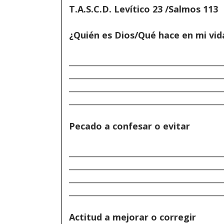
T.A.S.C.D. Levítico 23 /Salmos 113
¿Quién es Dios/Qué hace en mi vid
______________________________________
______________________________________
______________________________________
______________________________________
Pecado a confesar o evitar
______________________________________
______________________________________
______________________________________
______________________________________
Actitud a mejorar o corregir