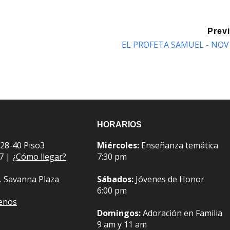
Prev
EL PROFETA SAMUEL - NOV
HORARIOS
 28-40 Piso3
Miércoles:
Enseñanza temática
07 |
¿Cómo llegar?
7:30 pm
. Savanna Plaza
Sábados:
Jóvenes de Honor
6:00 pm
benos
Domingos:
Adoración en Familia
9 am y 11 am