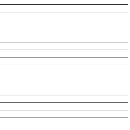
________________________________________________________
________________________________________________________
________________________________________________________
________________________________________________________
________________________________________________________
________________________________________________________
________________________________________________________
________________________________________________________
________________________________________________________
________________________________________________________