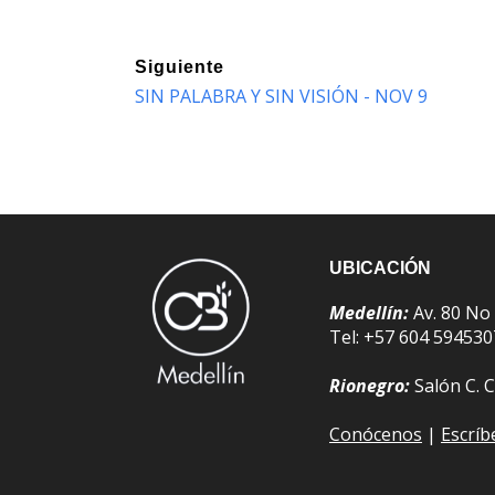
Siguiente
SIN PALABRA Y SIN VISIÓN - NOV 9
UBICACIÓN
Medellín:
Av. 80 No
Tel: +57 604 59453
Rionegro:
Salón C. C
Conócenos
|
Escrí