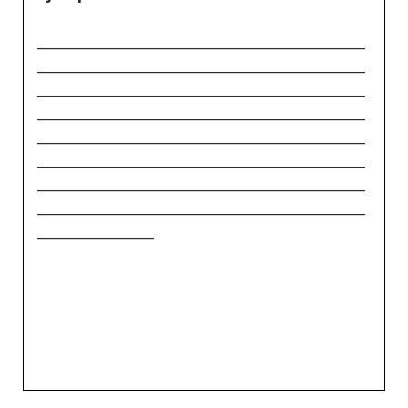
_____________________________________________
_____________________________________________
_____________________________________________
_____________________________________________
_____________________________________________
_____________________________________________
_____________________________________________
_____________________________________________
________________