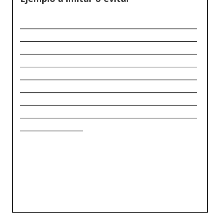
_____________________________________________
_____________________________________________
_____________________________________________
_____________________________________________
_____________________________________________
_____________________________________________
_____________________________________________
_____________________________________________
________________