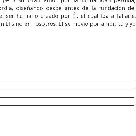
, pero Su Gran amor por la humanidad perdida,
ordia, diseñando desde antes de la fundación del
 ser humano creado por Él, el cual iba a fallarle.
 Él sino en nosotros. Él se movió por amor, tú y yo
________________________________________________________
________________________________________________________
________________________________________________________
________________________________________________________
________________________________________________________