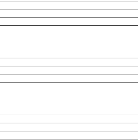
________________________________________________________
________________________________________________________
________________________________________________________
________________________________________________________
________________________________________________________
________________________________________________________
________________________________________________________
________________________________________________________
________________________________________________________
________________________________________________________
________________________________________________________