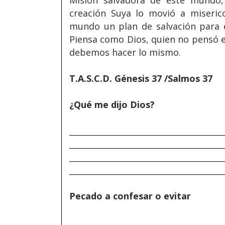
Misión salvadora de este mundo
creación Suya lo movió a miseric
mundo un plan de salvación para el
Piensa como Dios, quien no pensó en
debemos hacer lo mismo.
T.A.S.C.D. Génesis 37 /Salmos 37
¿Qué me dijo Dios?
______________________________________
______________________________________
______________________________________
______________________________________
Pecado a confesar o evitar
______________________________________