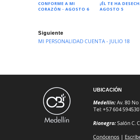
CONFORME A MI
¡ÉL TE HA DESECH
CORAZÓN - AGOSTO 6
AGOSTO 5
Siguiente
MI PERSONALIDAD CUENTA - JULIO 18
UBICACIÓN
Medellín:
Av. 80 No
Tel: +57 604 59453
Rionegro:
Salón C. C
Conócenos
|
Escrí