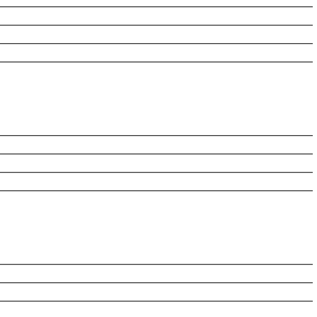
________________________________________________________
________________________________________________________
________________________________________________________
________________________________________________________
________________________________________________________
________________________________________________________
________________________________________________________
________________________________________________________
________________________________________________________
________________________________________________________
________________________________________________________
________________________________________________________