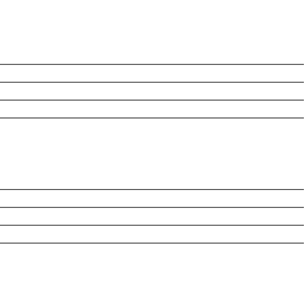
________________________________________________________
________________________________________________________
________________________________________________________
________________________________________________________
________________________________________________________
________________________________________________________
________________________________________________________
________________________________________________________