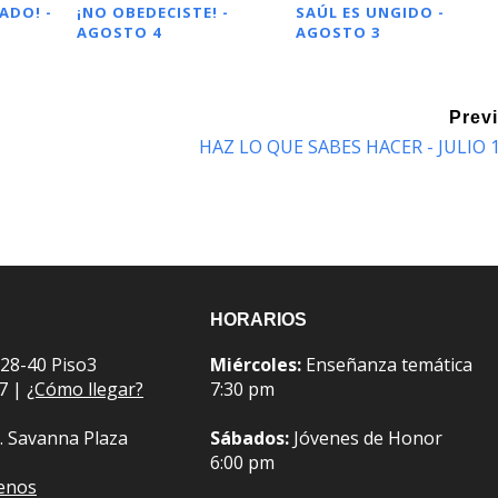
ADO! -
¡NO OBEDECISTE! -
SAÚL ES UNGIDO -
AGOSTO 4
AGOSTO 3
Prev
HAZ LO QUE SABES HACER - JULIO 
HORARIOS
 28-40 Piso3
Miércoles:
Enseñanza temática
07 |
¿Cómo llegar?
7:30 pm
. Savanna Plaza
Sábados:
Jóvenes de Honor
6:00 pm
benos