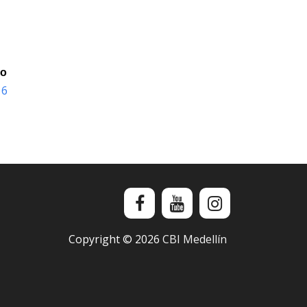
io
16
Copyright ©
2026
CBI Medellín