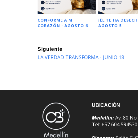
CONFORME A MI
¡ÉL TE HA DESECH
CORAZÓN - AGOSTO 6
AGOSTO 5
Siguiente
LA VERDAD TRANSFORMA - JUNIO 18
UBICACIÓN
Medellín:
Av. 80 No
Tel: +57 604 59453