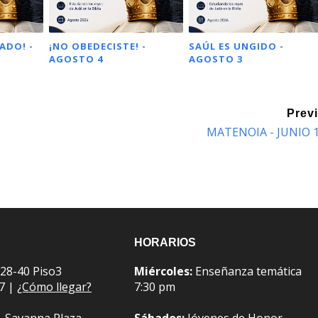
ADO! -
¡NO OBEDECISTE! -
SAÚL ES UNGIDO -
AGOSTO 4
AGOSTO 3
Prev
MATENOIA - JUNIO 
HORARIOS
 28-40 Piso3
Miércoles:
Enseñanza temática
07 |
¿Cómo llegar?
7:30 pm