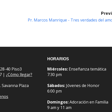
Prev
Pr. Marcos Manrique - Tres verdades del am
HORARIOS
 28-40 Piso3
Miércoles:
Enseñanza temática
07 |
¿Cómo llegar?
7:30 pm
. Savanna Plaza
Sábados:
Jóvenes de Honor
6:00 pm
benos
Domingos:
Adoración en Familia
9 am y 11 am