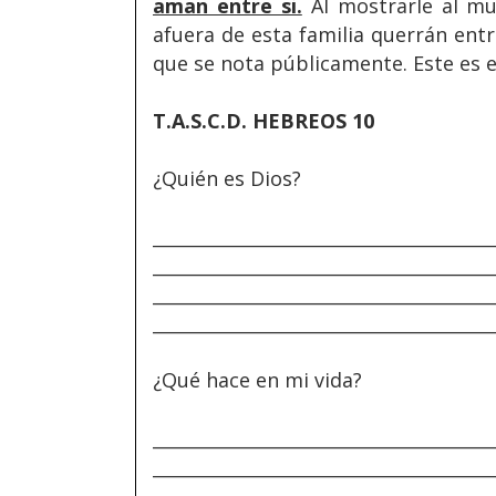
aman entre si.
Al mostrarle al m
afuera de esta familia querrán entr
que se nota públicamente. Este es e
T.A.S.C.D. HEBREOS 10
¿Quién es Dios?
______________________________________
______________________________________
______________________________________
______________________________________
¿Qué hace en mi vida?
______________________________________
______________________________________
______________________________________