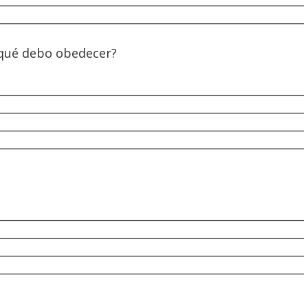
________________________________________________________
 qué debo obedecer?
________________________________________________________
________________________________________________________
________________________________________________________
________________________________________________________
________________________________________________________
________________________________________________________
________________________________________________________
________________________________________________________