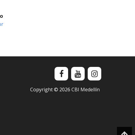
io
or
Copyright ©
2026
CBI Medellín