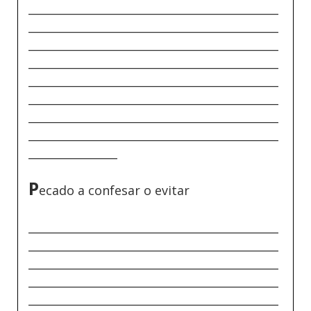
_____________________________________________
_____________________________________________
_____________________________________________
_____________________________________________
_____________________________________________
_____________________________________________
_____________________________________________
_____________________________________________
________________
P
ecado a confesar o evitar
_____________________________________________
_____________________________________________
_____________________________________________
_____________________________________________
_____________________________________________