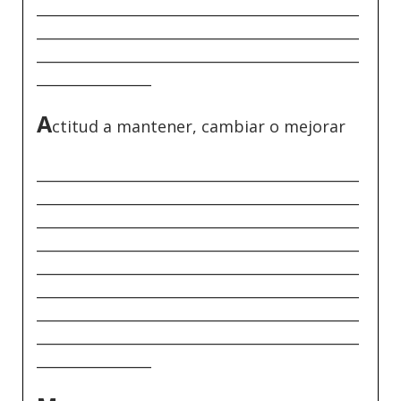
_____________________________________________
_____________________________________________
_____________________________________________
________________
A
ctitud a mantener, cambiar o mejorar
_____________________________________________
_____________________________________________
_____________________________________________
_____________________________________________
_____________________________________________
_____________________________________________
_____________________________________________
_____________________________________________
________________