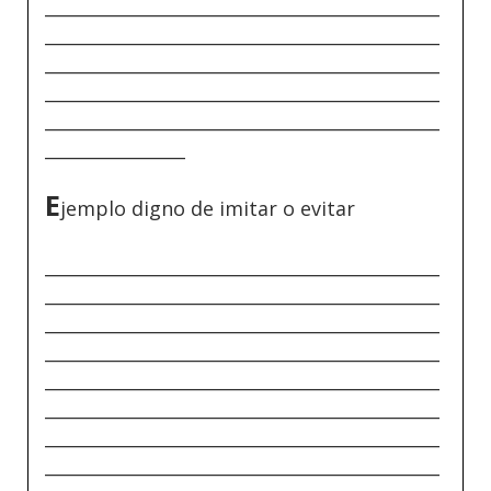
_____________________________________________
_____________________________________________
_____________________________________________
_____________________________________________
_____________________________________________
________________
E
jemplo digno de imitar o evitar
_____________________________________________
_____________________________________________
_____________________________________________
_____________________________________________
_____________________________________________
_____________________________________________
_____________________________________________
_____________________________________________