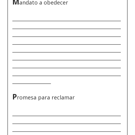
M
andato a obedecer
_____________________________________________
_____________________________________________
_____________________________________________
_____________________________________________
_____________________________________________
_____________________________________________
_____________________________________________
_____________________________________________
________________
P
romesa para reclamar
_____________________________________________
_____________________________________________
_____________________________________________