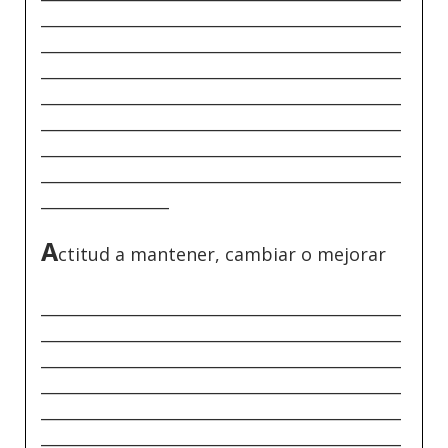
_____________________________________________
_____________________________________________
_____________________________________________
_____________________________________________
_____________________________________________
_____________________________________________
_____________________________________________
________________
A
ctitud a mantener, cambiar o mejorar
_____________________________________________
_____________________________________________
_____________________________________________
_____________________________________________
_____________________________________________
_____________________________________________