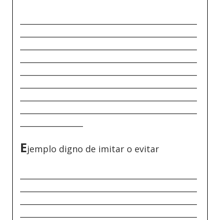
_____________________________________________
_____________________________________________
_____________________________________________
_____________________________________________
_____________________________________________
_____________________________________________
_____________________________________________
_____________________________________________
________________
E
jemplo digno de imitar o evitar
_____________________________________________
_____________________________________________
_____________________________________________
_____________________________________________