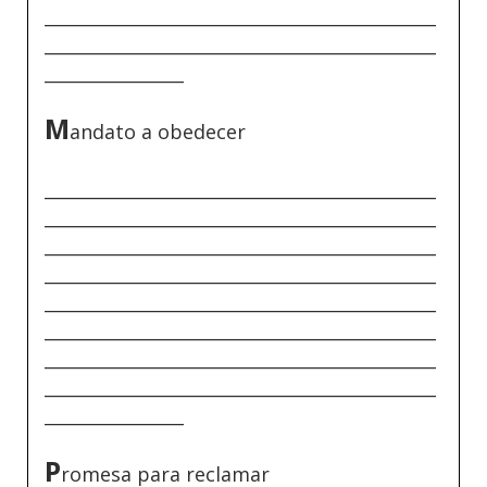
_____________________________________________
_____________________________________________
________________
M
andato a obedecer
_____________________________________________
_____________________________________________
_____________________________________________
_____________________________________________
_____________________________________________
_____________________________________________
_____________________________________________
_____________________________________________
________________
P
romesa para reclamar